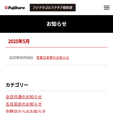
お知らせ
2025年5月
2025年05月08日
営業日変更のお知らせ
カテゴリー
全店共通のお知らせ
五反田店のお知らせ
中野店からのお知らせ