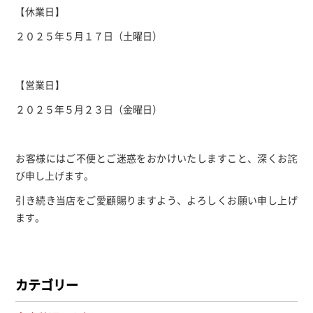
【休業日】
２０２５年５月１７日（土曜日）
【営業日】
２０２５年５月２３日（金曜日）
お客様にはご不便とご迷惑をおかけいたしますこと、深くお詫
び申し上げます。
引き続き当店をご愛顧賜りますよう、よろしくお願い申し上げ
ます。
カテゴリー