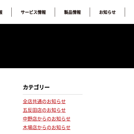
報
サービス情報
製品情報
お知らせ
カテゴリー
全店共通のお知らせ
五反田店のお知らせ
中野店からのお知らせ
木場店からのお知らせ