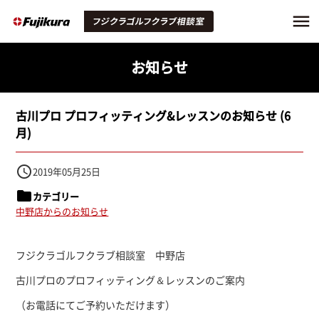
お知らせ
古川プロ プロフィッティング&レッスンのお知らせ (6
月)
access_time
2019年05月25日
folder
カテゴリー
中野店からのお知らせ
フジクラゴルフクラブ相談室 中野店
古川プロのプロフィッティング＆レッスンのご案内
（お電話にてご予約いただけます）