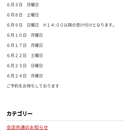
６月３日 月曜日
６月８日 土曜日
６月９日 日曜日 ※１４:００以降の受け付けとなります。
６月１０日 月曜日
６月１７日 月曜日
６月２２日 土曜日
６月２３日 日曜日
６月２４日 月曜日
ご予約をお待ちしております
カテゴリー
全店共通のお知らせ